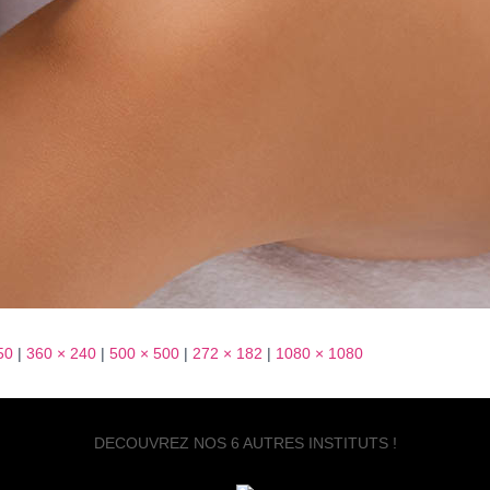
50
|
360 × 240
|
500 × 500
|
272 × 182
|
1080 × 1080
DECOUVREZ NOS 6 AUTRES INSTITUTS !