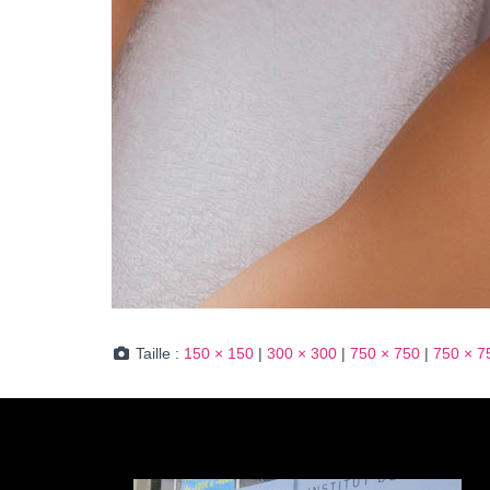
Taille :
150 × 150
|
300 × 300
|
750 × 750
|
750 × 7