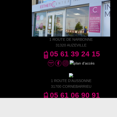
1 ROUTE DE NARBONNE
31320 AUZEVILLE
05 61 39 24 15
1 ROUTE D'AUSSONNE
31700 CORNEBARRIEU
05 61 06 90 91