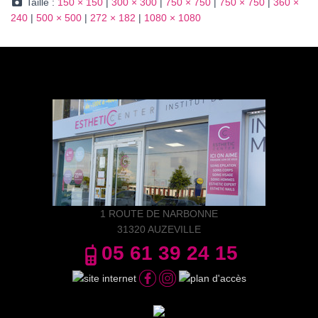
Taille :
150 × 150
|
300 × 300
|
750 × 750
|
750 × 750
|
360 ×
240
|
500 × 500
|
272 × 182
|
1080 × 1080
1 ROUTE DE NARBONNE
31320 AUZEVILLE
05 61 39 24 15