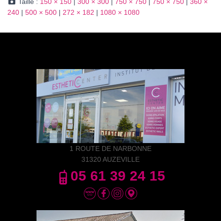
Taille :
150 × 150
|
300 × 300
|
750 × 750
|
750 × 750
|
360 ×
240
|
500 × 500
|
272 × 182
|
1080 × 1080
1 ROUTE DE NARBONNE
31320 AUZEVILLE
05 61 39 24 15