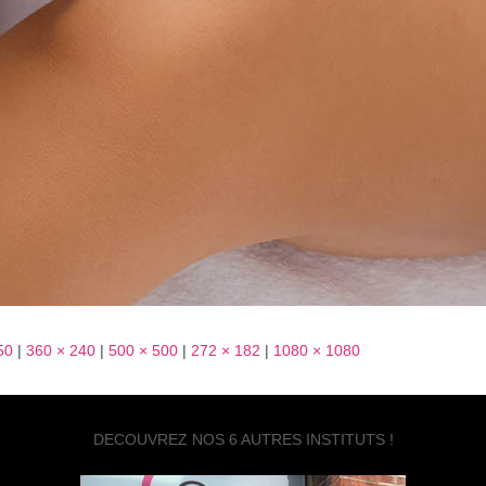
50
|
360 × 240
|
500 × 500
|
272 × 182
|
1080 × 1080
DECOUVREZ NOS 6 AUTRES INSTITUTS !