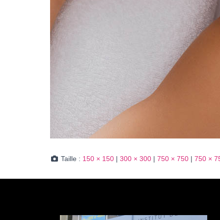
Taille :
150 × 150
|
300 × 300
|
750 × 750
|
750 × 7