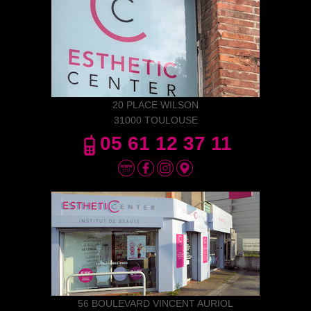
20 PLACE WILSON
31000 TOULOUSE
05 61 12 37 11
56 BOULEVARD VINCENT AURIOL