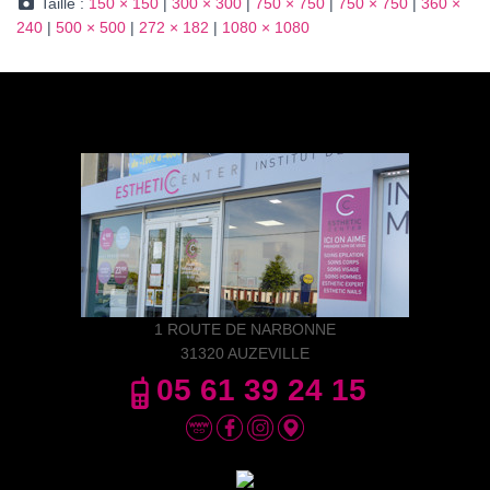
Taille :
150 × 150
|
300 × 300
|
750 × 750
|
750 × 750
|
360 ×
240
|
500 × 500
|
272 × 182
|
1080 × 1080
1 ROUTE DE NARBONNE
31320 AUZEVILLE
05 61 39 24 15