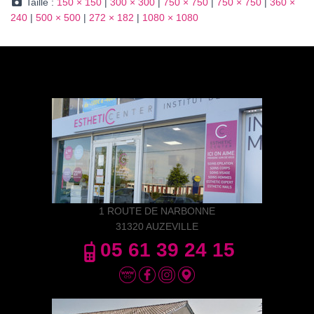
Taille :
150 × 150
|
300 × 300
|
750 × 750
|
750 × 750
|
360 ×
240
|
500 × 500
|
272 × 182
|
1080 × 1080
1 ROUTE DE NARBONNE
31320 AUZEVILLE
05 61 39 24 15