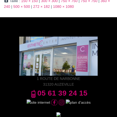
Taille :
150 × 150
|
300 × 300
|
750 × 750
|
750 × 750
|
360 ×
240
|
500 × 500
|
272 × 182
|
1080 × 1080
1 ROUTE DE NARBONNE
31320 AUZEVILLE
05 61 39 24 15