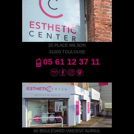
20 PLACE WILSON
31000 TOULOUSE
05 61 12 37 11
56 BOULEVARD VINCENT AURIOL