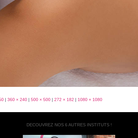
50
|
360 × 240
|
500 × 500
|
272 × 182
|
1080 × 1080
DECOUVREZ NOS 6 AUTRES INSTITUTS !