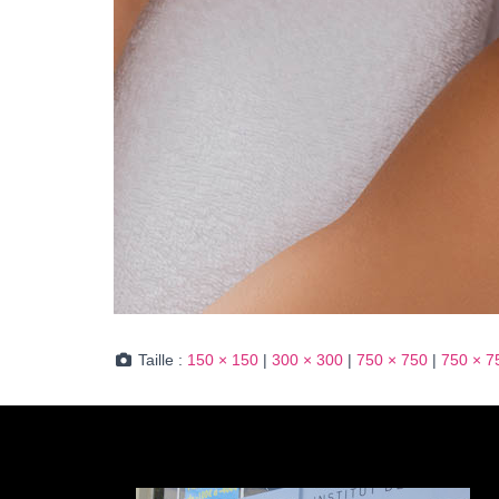
Taille :
150 × 150
|
300 × 300
|
750 × 750
|
750 × 7