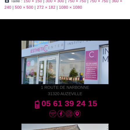
Taille :
150 × 150
|
300 × 300
|
750 × 750
|
750 × 750
|
360 ×
240
|
500 × 500
|
272 × 182
|
1080 × 1080
1 ROUTE DE NARBONNE
31320 AUZEVILLE
05 61 39 24 15