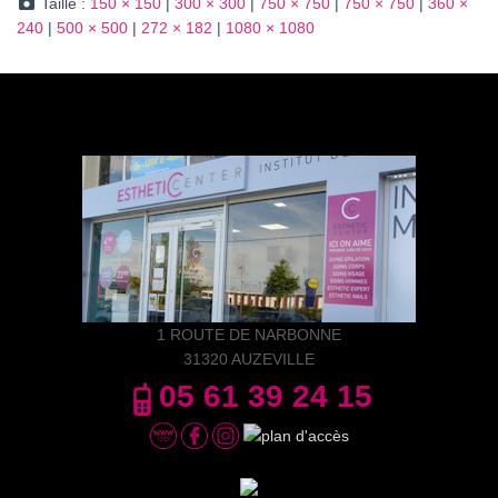
Taille :
150 × 150
|
300 × 300
|
750 × 750
|
750 × 750
|
360 ×
240
|
500 × 500
|
272 × 182
|
1080 × 1080
1 ROUTE DE NARBONNE
31320 AUZEVILLE
05 61 39 24 15