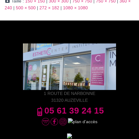
Taille :
150 × 150
|
300 × 300
|
750 × 750
|
750 × 750
|
360 ×
240
|
500 × 500
|
272 × 182
|
1080 × 1080
1 ROUTE DE NARBONNE
31320 AUZEVILLE
05 61 39 24 15