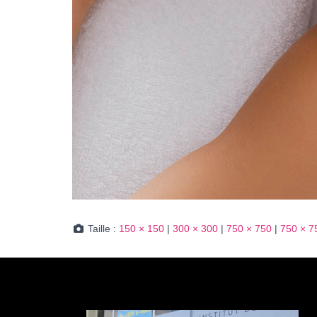
Taille :
150 × 150
|
300 × 300
|
750 × 750
|
750 × 7