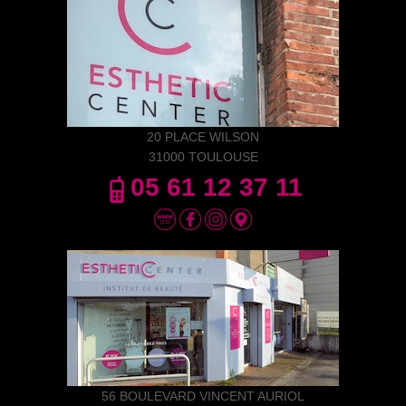
20 PLACE WILSON
31000 TOULOUSE
05 61 12 37 11
56 BOULEVARD VINCENT AURIOL