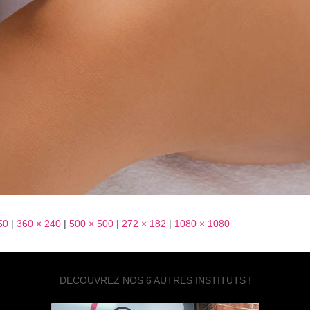
50
|
360 × 240
|
500 × 500
|
272 × 182
|
1080 × 1080
DECOUVREZ NOS 6 AUTRES INSTITUTS !