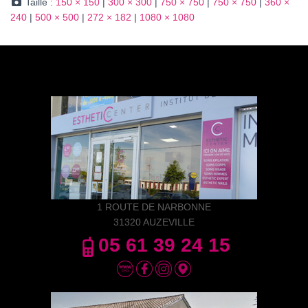
Taille :
150 × 150
|
300 × 300
|
750 × 750
|
750 × 750
|
360 ×
240
|
500 × 500
|
272 × 182
|
1080 × 1080
1 ROUTE DE NARBONNE
31320 AUZEVILLE
05 61 39 24 15