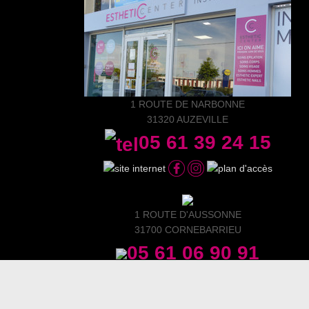
1 ROUTE DE NARBONNE
31320 AUZEVILLE
05 61 39 24 15
1 ROUTE D'AUSSONNE
31700 CORNEBARRIEU
05 61 06 90 91