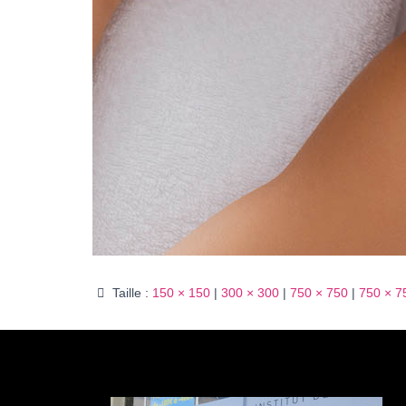
Taille :
150 × 150
|
300 × 300
|
750 × 750
|
750 × 7