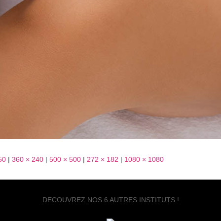
50
|
360 × 240
|
500 × 500
|
272 × 182
|
1080 × 1080
DECOUVREZ NOS 6 AUTRES INSTITUTS !