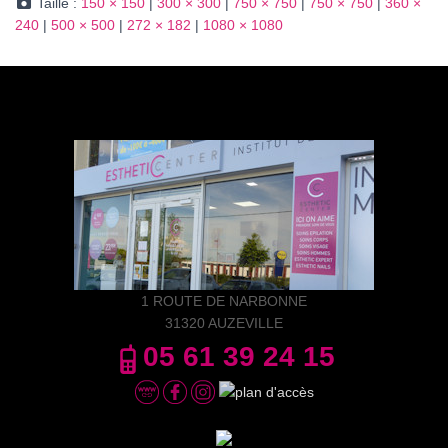
Taille :
150 × 150
|
300 × 300
|
750 × 750
|
750 × 750
|
360 ×
240
|
500 × 500
|
272 × 182
|
1080 × 1080
1 ROUTE DE NARBONNE
31320 AUZEVILLE
05 61 39 24 15