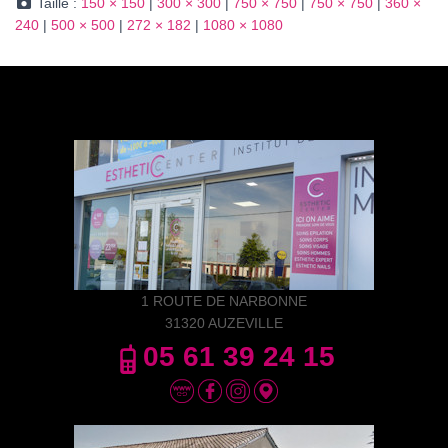
Taille :
150 × 150
|
300 × 300
|
750 × 750
|
750 × 750
|
360 ×
240
|
500 × 500
|
272 × 182
|
1080 × 1080
1 ROUTE DE NARBONNE
31320 AUZEVILLE
05 61 39 24 15