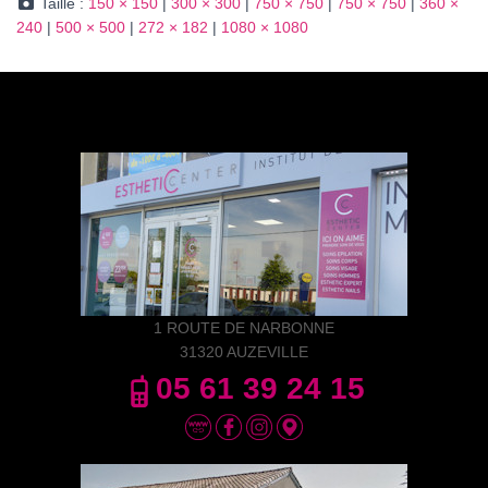
Taille :
150 × 150
|
300 × 300
|
750 × 750
|
750 × 750
|
360 ×
240
|
500 × 500
|
272 × 182
|
1080 × 1080
1 ROUTE DE NARBONNE
31320 AUZEVILLE
05 61 39 24 15