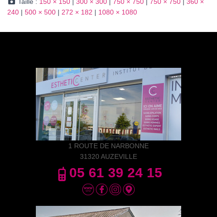
Taille :
150 × 150
|
300 × 300
|
750 × 750
|
750 × 750
|
360 ×
240
|
500 × 500
|
272 × 182
|
1080 × 1080
1 ROUTE DE NARBONNE
31320 AUZEVILLE
05 61 39 24 15